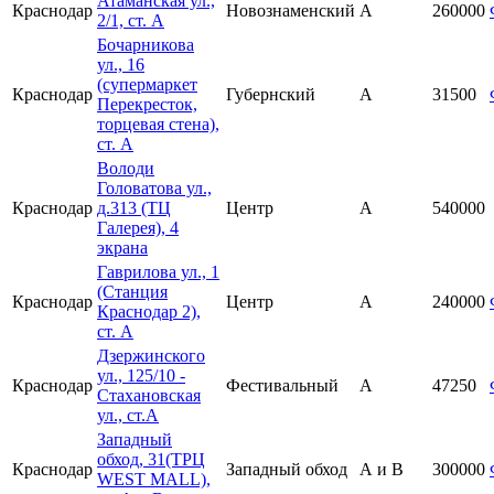
Атаманская ул.,
Краснодар
Новознаменский
A
260000
2/1, ст. А
Бочарникова
ул., 16
(супермаркет
Краснодар
Губернский
А
31500
Перекресток,
торцевая стена),
ст. А
Володи
Головатова ул.,
Краснодар
д.313 (ТЦ
Центр
А
540000
Галерея), 4
экрана
Гаврилова ул., 1
(Станция
Краснодар
Центр
А
240000
Краснодар 2),
ст. А
Дзержинского
ул., 125/10 -
Краснодар
Фестивальный
А
47250
Стахановская
ул., ст.А
Западный
обход, 31(ТРЦ
Краснодар
Западный обход
А и В
300000
WEST MALL),