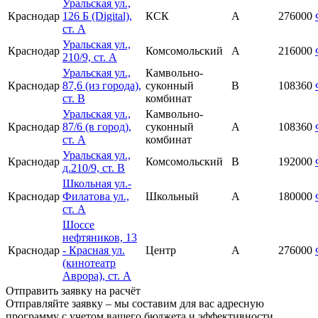
Уральская ул.,
Краснодар
126 Б (Digital),
КСК
А
276000
ст. А
Уральская ул.,
Краснодар
Комсомольский
А
216000
210/9, ст. А
Уральская ул.,
Камвольно-
Краснодар
87,6 (из города),
суконный
В
108360
ст. В
комбинат
Уральская ул.,
Камвольно-
Краснодар
87/6 (в город),
суконный
А
108360
ст. А
комбинат
Уральская ул.,
Краснодар
Комсомольский
В
192000
д.210/9, ст. В
Школьная ул.-
Краснодар
Филатова ул.,
Школьный
А
180000
ст. А
Шоссе
нефтяников, 13
Краснодар
- Красная ул.
Центр
А
276000
(кинотеатр
Аврора), ст. А
Отправить заявку на расчёт
Отправляйте заявку – мы составим для вас адресную
программу с учетом вашего бюджета и эффективности