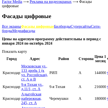
Factor Media
⟶
Реклама на видеоэкранах
⟶
Фасады
цифровые
Фасады цифровые
Все экраны
Фасады цифровые
Билборды
Суперсайты
Сити-
борды
Медиафасады
Цены на адресную программу действительны в период с
января 2024 по октябрь 2024
Показать карту
Цена 1
Город
Адрес
Район
Сторона
месяц
Московская ул.,
133 дробь 1 (к
Краснодар
РИП
А
144000
ул. Российская),
ст. А и В
9-я Тихая ул.,
Краснодар
9-я Тихая
А
216000
д.11/1, ст. А
Адыгейская
Краснодар
набережная,
Черемушки
А
180000
245, ст. А