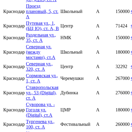
Проезд
Краснодар
плановый, 5, ст.
Школьный
A
150000
А
Путевая ул., 1,
Краснодар
Центр
А
71424
(БЦ IQ), ст. А, В
Раздельная ул.,
Краснодар
НМК
A
150000
35, ст. А
Северная ул.
Краснодар
(между
Школьный
А
180000
мостами), ст.А
Северная ул.,
Краснодар
Центр
А
32292
320, ст. А
Сормовская ул.,
Краснодар
Черемушки
А
267000
1, ст. А
Ставропольская
Краснодар
ул., 53 (Digital),
Дубинка
А
276000
ст. А
Суворова ул. -
Краснодар
Гоголя ул.
ЦМР
А
180000
(Digital), ст.А
Тургенева ул.,
Краснодар
Фестивальный
A
260000
100, ст. А