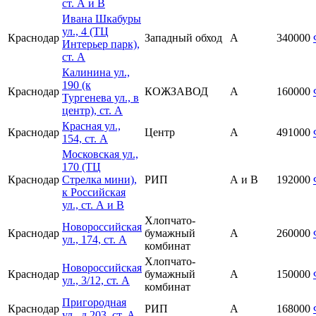
ст. А и В
Ивана Шкабуры
ул., 4 (ТЦ
Краснодар
Западный обход
А
340000
Интерьер парк),
ст. А
Калинина ул.,
190 (к
Краснодар
КОЖЗАВОД
A
160000
Тургенева ул., в
центр), ст. А
Красная ул.,
Краснодар
Центр
А
491000
154, ст. А
Московская ул.,
170 (ТЦ
Краснодар
Стрелка мини),
РИП
А и В
192000
к Российская
ул., ст. А и В
Хлопчато-
Новороссийская
Краснодар
бумажный
A
260000
ул., 174, ст. А
комбинат
Хлопчато-
Новороссийская
Краснодар
бумажный
A
150000
ул., 3/12, ст. А
комбинат
Пригородная
Краснодар
РИП
А
168000
ул., д.203, ст. А