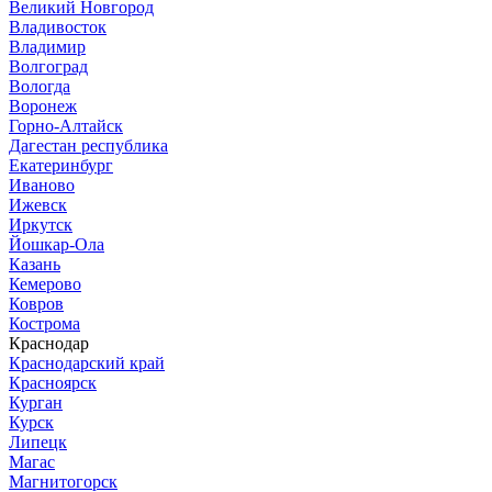
Великий Новгород
Владивосток
Владимир
Волгоград
Вологда
Воронеж
Горно-Алтайск
Дагестан республика
Екатеринбург
Иваново
Ижевск
Иркутск
Йошкар-Ола
Казань
Кемерово
Ковров
Кострома
Краснодар
Краснодарский край
Красноярск
Курган
Курск
Липецк
Магас
Магнитогорск