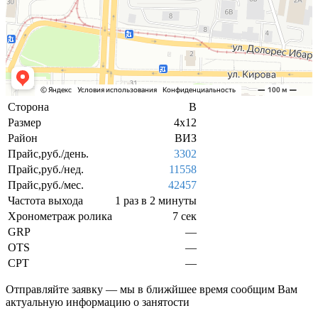
Сторона
В
Размер
4х12
Район
ВИЗ
Прайс,руб./день.
3302
Прайс,руб./нед.
11558
Прайс,руб./мес.
42457
Частота выхода
1 раз в 2 минуты
Хронометраж ролика
7 сек
GRP
—
OTS
—
CPT
—
Отправляйте заявку — мы в ближйшее время сообщим Вам
актуальную информацию о занятости