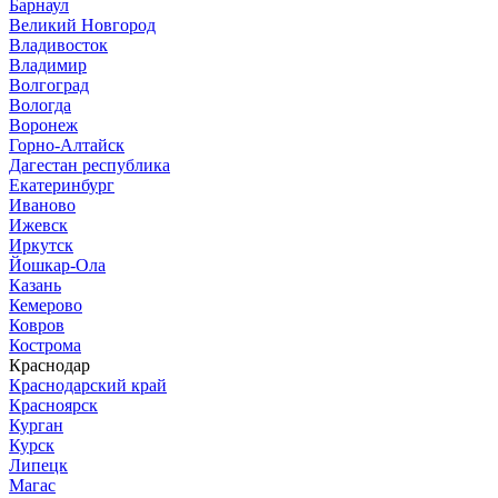
Барнаул
Великий Новгород
Владивосток
Владимир
Волгоград
Вологда
Воронеж
Горно-Алтайск
Дагестан республика
Екатеринбург
Иваново
Ижевск
Иркутск
Йошкар-Ола
Казань
Кемерово
Ковров
Кострома
Краснодар
Краснодарский край
Красноярск
Курган
Курск
Липецк
Магас