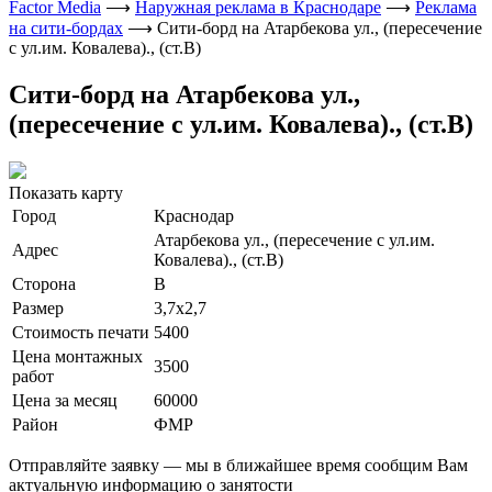
Factor Media
⟶
Наружная реклама в Краснодаре
⟶
Реклама
на сити-бордах
⟶
Сити-борд на Атарбекова ул., (пересечение
с ул.им. Ковалева)., (ст.В)
Сити-борд на Атарбекова ул.,
(пересечение с ул.им. Ковалева)., (ст.В)
Показать карту
Город
Краснодар
Атарбекова ул., (пересечение с ул.им.
Адрес
Ковалева)., (ст.В)
Сторона
В
Размер
3,7х2,7
Стоимость печати
5400
Цена монтажных
3500
работ
Цена за месяц
60000
Район
ФМР
Отправляйте заявку — мы в ближайшее время сообщим Вам
актуальную информацию о занятости