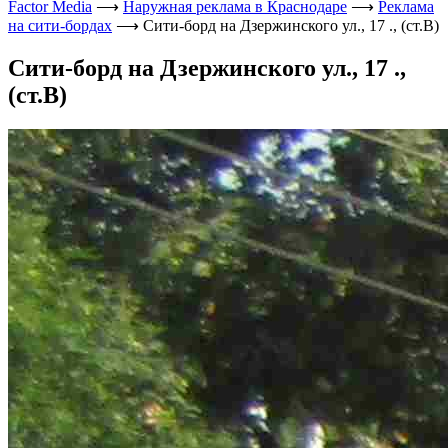
Factor Media
⟶
Наружная реклама в Краснодаре
⟶
Реклама
на сити-бордах
⟶
Сити-борд на Дзержинского ул., 17 ., (ст.В)
Сити-борд на Дзержинского ул., 17 .,
(ст.В)