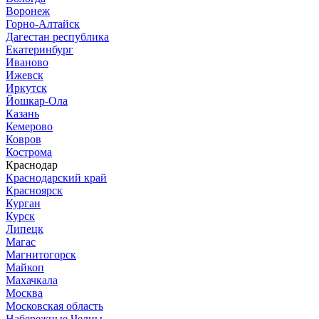
Воронеж
Горно-Алтайск
Дагестан республика
Екатеринбург
Иваново
Ижевск
Иркутск
Йошкар-Ола
Казань
Кемерово
Ковров
Кострома
Краснодар
Краснодарский край
Красноярск
Курган
Курск
Липецк
Магас
Магнитогорск
Майкоп
Махачкала
Москва
Московская область
Набережные Челны