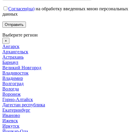
Согласен(на)
на обработку введенных мною персональных
данных
Выберите регион
×
Ангарск
Архангельск
Астрахань
Барнаул
Великий Новгород
Владивосток
Владимир
Волгоград
Вологда
Воронеж
Горно-Алтайск
Дагестан республика
Екатеринбург
Иваново
Ижевск
Иркутск
Йошкар-Ола