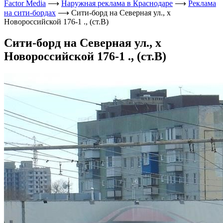
Factor Media
⟶
Наружная реклама в Краснодаре
⟶
Реклама
на сити-бордах
⟶
Сити-борд на Северная ул., х
Новороссийской 176-1 ., (ст.В)
Сити-борд на Северная ул., х
Новороссийской 176-1 ., (ст.В)