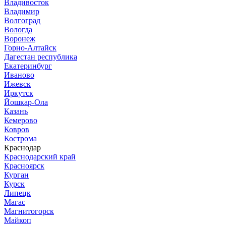
Владивосток
Владимир
Волгоград
Вологда
Воронеж
Горно-Алтайск
Дагестан республика
Екатеринбург
Иваново
Ижевск
Иркутск
Йошкар-Ола
Казань
Кемерово
Ковров
Кострома
Краснодар
Краснодарский край
Красноярск
Курган
Курск
Липецк
Магас
Магнитогорск
Майкоп