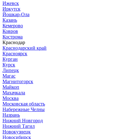
Ижевск
Иркутск
Йошкар-Ола
Казань
Кемерово
Ковров
Кострома
Краснодар
Краснодарский край
Красноярск
Курган
Курск
Липецк
Магас
Магнитогорск
Майкоп
Махачкала
Москва
Московская область
Набережные Челны
Назрань
Нижний Новгород
Нижний Тагил
Новокузнецк
Новосибирск