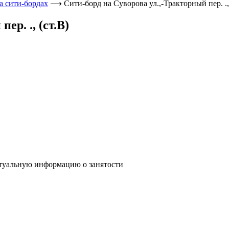
а сити-бордах
⟶
Сити-борд на Суворова ул.,-Тракторный пер. ., 
ер. ., (ст.В)
туальную информацию о занятости