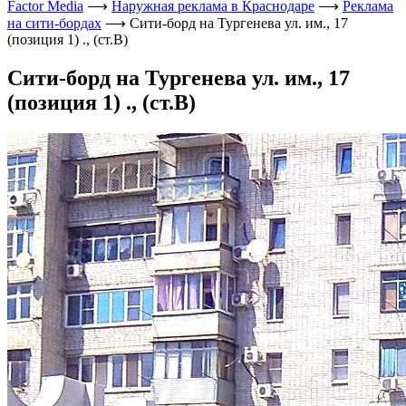
Factor Media
⟶
Наружная реклама в Краснодаре
⟶
Реклама
на сити-бордах
⟶
Сити-борд на Тургенева ул. им., 17
(позиция 1) ., (ст.В)
Сити-борд на Тургенева ул. им., 17
(позиция 1) ., (ст.В)