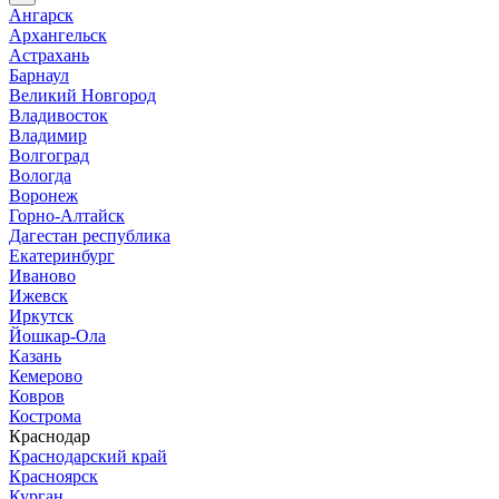
Ангарск
Архангельск
Астрахань
Барнаул
Великий Новгород
Владивосток
Владимир
Волгоград
Вологда
Воронеж
Горно-Алтайск
Дагестан республика
Екатеринбург
Иваново
Ижевск
Иркутск
Йошкар-Ола
Казань
Кемерово
Ковров
Кострома
Краснодар
Краснодарский край
Красноярск
Курган