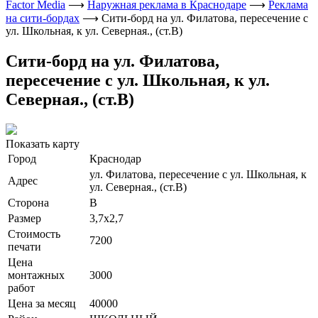
Factor Media
⟶
Наружная реклама в Краснодаре
⟶
Реклама
на сити-бордах
⟶
Сити-борд на ул. Филатова, пересечение с
ул. Школьная, к ул. Северная., (ст.В)
Сити-борд на ул. Филатова,
пересечение с ул. Школьная, к ул.
Северная., (ст.В)
Показать карту
Город
Краснодар
ул. Филатова, пересечение с ул. Школьная, к
Адрес
ул. Северная., (ст.В)
Сторона
В
Размер
3,7х2,7
Стоимость
7200
печати
Цена
монтажных
3000
работ
Цена за месяц
40000