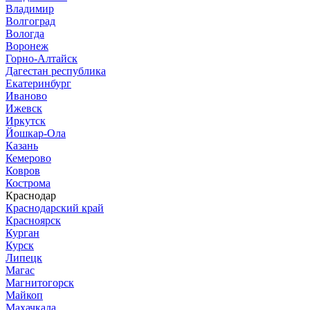
Владимир
Волгоград
Вологда
Воронеж
Горно-Алтайск
Дагестан республика
Екатеринбург
Иваново
Ижевск
Иркутск
Йошкар-Ола
Казань
Кемерово
Ковров
Кострома
Краснодар
Краснодарский край
Красноярск
Курган
Курск
Липецк
Магас
Магнитогорск
Майкоп
Махачкала