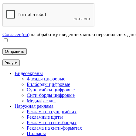
Согласен(на)
на обработку введенных мною персональных дан
Услуги
Видеоэкраны
Фасады цифровые
Билборды цифровые
Суперсайты цифровые
Сити-борды цифровые
Медиафасады
Наружная реклама
Реклама на суперсайтах
Рекламные щиты
Реклама на сити-бордах
Реклама на сити-форматах
Пиллары