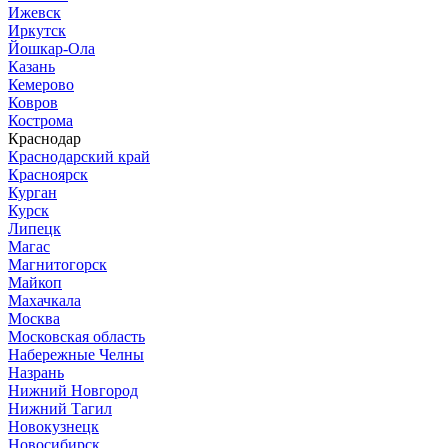
Ижевск
Иркутск
Йошкар-Ола
Казань
Кемерово
Ковров
Кострома
Краснодар
Краснодарский край
Красноярск
Курган
Курск
Липецк
Магас
Магнитогорск
Майкоп
Махачкала
Москва
Московская область
Набережные Челны
Назрань
Нижний Новгород
Нижний Тагил
Новокузнецк
Новосибирск