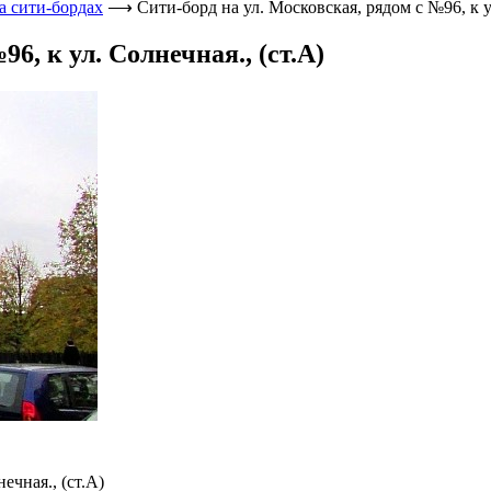
а сити-бордах
⟶
Сити-борд на ул. Московская, рядом с №96, к у
6, к ул. Солнечная., (ст.А)
ечная., (ст.А)