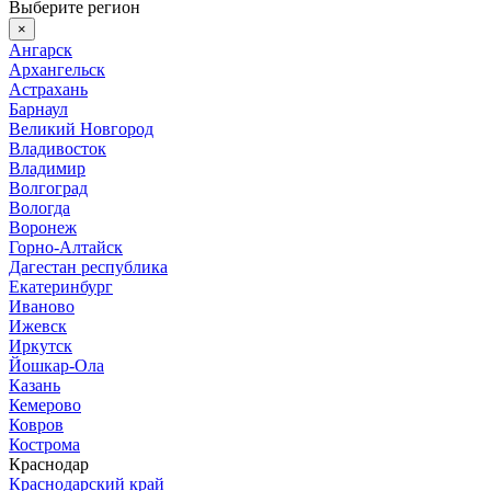
Выберите регион
×
Ангарск
Архангельск
Астрахань
Барнаул
Великий Новгород
Владивосток
Владимир
Волгоград
Вологда
Воронеж
Горно-Алтайск
Дагестан республика
Екатеринбург
Иваново
Ижевск
Иркутск
Йошкар-Ола
Казань
Кемерово
Ковров
Кострома
Краснодар
Краснодарский край