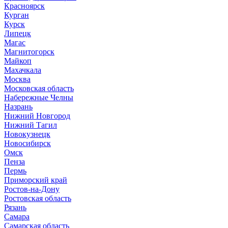
Красноярск
Курган
Курск
Липецк
Магас
Магнитогорск
Майкоп
Махачкала
Москва
Московская область
Набережные Челны
Назрань
Нижний Новгород
Нижний Тагил
Новокузнецк
Новосибирск
Омск
Пенза
Пермь
Приморский край
Ростов-на-Дону
Ростовская область
Рязань
Самара
Самарская область