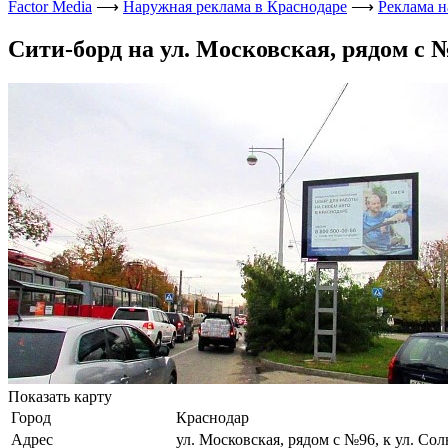
Factor Media
⟶
Наружная реклама в Краснодаре
⟶
Реклама н
Сити-борд на ул. Московская, рядом с №9
Показать карту
Город
Краснодар
Адрес
ул. Московская, рядом с №96, к ул. Солн