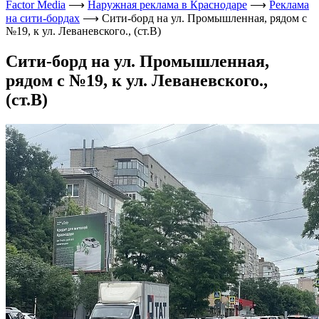
Factor Media
⟶
Наружная реклама в Краснодаре
⟶
Реклама
на сити-бордах
⟶
Сити-борд на ул. Промышленная, рядом с
№19, к ул. Леваневского., (ст.В)
Сити-борд на ул. Промышленная,
рядом с №19, к ул. Леваневского.,
(ст.В)