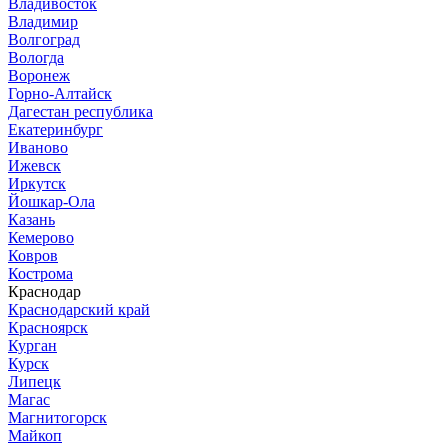
Владивосток
Владимир
Волгоград
Вологда
Воронеж
Горно-Алтайск
Дагестан республика
Екатеринбург
Иваново
Ижевск
Иркутск
Йошкар-Ола
Казань
Кемерово
Ковров
Кострома
Краснодар
Краснодарский край
Красноярск
Курган
Курск
Липецк
Магас
Магнитогорск
Майкоп