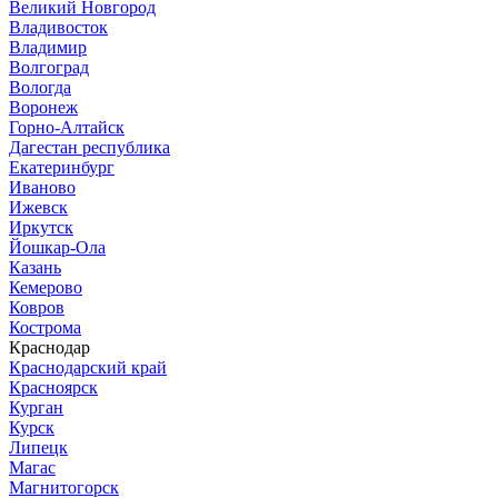
Великий Новгород
Владивосток
Владимир
Волгоград
Вологда
Воронеж
Горно-Алтайск
Дагестан республика
Екатеринбург
Иваново
Ижевск
Иркутск
Йошкар-Ола
Казань
Кемерово
Ковров
Кострома
Краснодар
Краснодарский край
Красноярск
Курган
Курск
Липецк
Магас
Магнитогорск