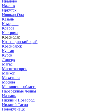
Иваново
Ижевск
Иркутск
Йошкар-Ола
Казань
Кемерово
Ковров
Кострома
Краснодар
Краснодарский край
Красноярск
Курган
Курск
Липецк
Магас
Магнитогорск
Майкоп
Махачкала
Москва
Московская область
Набережные Челны
Назрань
Нижний Новгород
Нижний Тагил
Новокузнецк