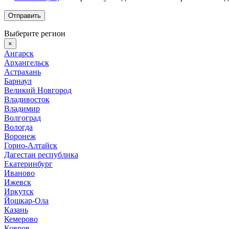
Выберите регион
×
Ангарск
Архангельск
Астрахань
Барнаул
Великий Новгород
Владивосток
Владимир
Волгоград
Вологда
Воронеж
Горно-Алтайск
Дагестан республика
Екатеринбург
Иваново
Ижевск
Иркутск
Йошкар-Ола
Казань
Кемерово
Ковров