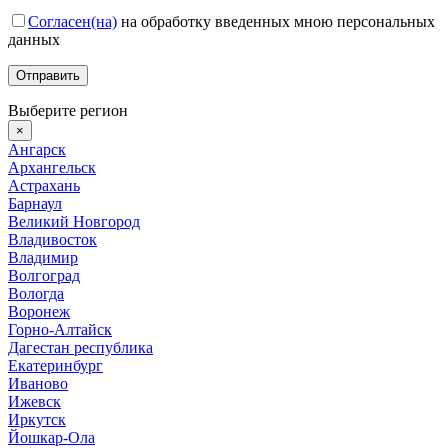
Согласен(на)
на обработку введенных мною персональных
данных
Выберите регион
×
Ангарск
Архангельск
Астрахань
Барнаул
Великий Новгород
Владивосток
Владимир
Волгоград
Вологда
Воронеж
Горно-Алтайск
Дагестан республика
Екатеринбург
Иваново
Ижевск
Иркутск
Йошкар-Ола